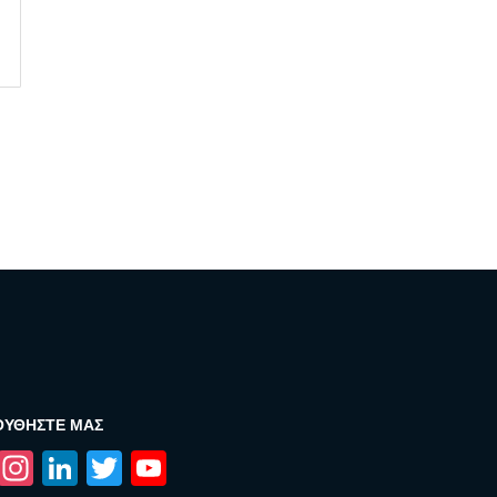
ΟΥΘΉΣΤΕ ΜΑΣ
Facebook
Instagram
LinkedIn
Twitter
YouTube