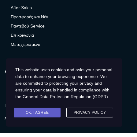
After Sales
Προσφορές και Νέα
Ραντεβού Service
Επικοινωνία
Μεταχειρισμένα
This website uses cookies and asks your personal
ΑΚΟΛΟΥΘΉΣΤΕ ΜΑΣ
data to enhance your browsing experience. We
Facebook
Instagram
LinkedIn
Twitter
YouTube
are committed to protecting your privacy and
ensuring your data is handled in compliance with
the
General Data Protection Regulation (GDPR)
.
Πολιτική Απορρήτου
Προστασία προσωπικών δεδομένων
Cookies
Δικαιώματα του Υποκειμένου των
OK, I AGREE
PRIVACY POLICY
δεδομένων
Προσβασιμότητα