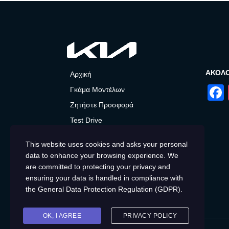
ΑΚΟΛ
Αρχική
Γκάμα Μοντέλων
Ζητήστε Προσφορά
Test Drive
After Sales
This website uses cookies and asks your personal
Προσφορές και Νέα
data to enhance your browsing experience. We
Ραντεβού Service
are committed to protecting your privacy and
ensuring your data is handled in compliance with
Επικοινωνία
the
General Data Protection Regulation (GDPR)
.
Μεταχειρισμένα
OK, I AGREE
PRIVACY POLICY