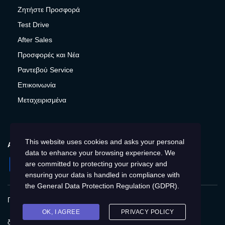
Ζητήστε Προσφορά
Test Drive
After Sales
Προσφορές και Νέα
Ραντεβού Service
Επικοινωνία
Μεταχειρισμένα
This website uses cookies and asks your personal
ΑΚΟΛΟΥΘΉΣΤΕ ΜΑΣ
data to enhance your browsing experience. We
Facebook
Instagram
LinkedIn
Twitter
YouTube
are committed to protecting your privacy and
ensuring your data is handled in compliance with
the
General Data Protection Regulation (GDPR)
.
Πολιτική Απορρήτου
Προστασία προσωπικών δεδομένων
Cookies
Δικαιώματα του Υποκειμένου των
OK, I AGREE
PRIVACY POLICY
δεδομένων
Προσβασιμότητα