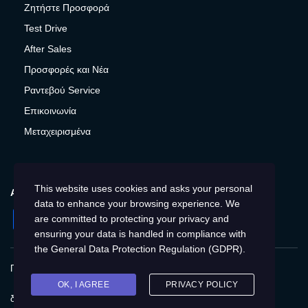
Ζητήστε Προσφορά
Test Drive
After Sales
Προσφορές και Νέα
Ραντεβού Service
Επικοινωνία
Μεταχειρισμένα
This website uses cookies and asks your personal
ΑΚΟΛΟΥΘΉΣΤΕ ΜΑΣ
data to enhance your browsing experience. We
Facebook
Instagram
LinkedIn
Twitter
YouTube
are committed to protecting your privacy and
ensuring your data is handled in compliance with
the
General Data Protection Regulation (GDPR)
.
Πολιτική Απορρήτου
Προστασία προσωπικών δεδομένων
Cookies
Δικαιώματα του Υποκειμένου των
OK, I AGREE
PRIVACY POLICY
δεδομένων
Προσβασιμότητα