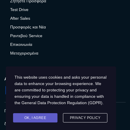
Ζητήστε Προσφορά
Test Drive
After Sales
Προσφορές και Νέα
Ραντεβού Service
Επικοινωνία
Μεταχειρισμένα
This website uses cookies and asks your personal
ΑΚΟΛΟΥΘΉΣΤΕ ΜΑΣ
data to enhance your browsing experience. We
Facebook
Instagram
LinkedIn
Twitter
YouTube
are committed to protecting your privacy and
ensuring your data is handled in compliance with
the
General Data Protection Regulation (GDPR)
.
Πολιτική Απορρήτου
Προστασία προσωπικών δεδομένων
Cookies
Δικαιώματα του Υποκειμένου των
OK, I AGREE
PRIVACY POLICY
δεδομένων
Προσβασιμότητα