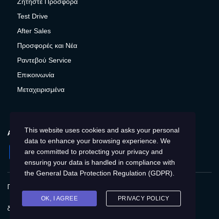
Ζητήστε Προσφορά
Test Drive
After Sales
Προσφορές και Νέα
Ραντεβού Service
Επικοινωνία
Μεταχειρισμένα
This website uses cookies and asks your personal
ΑΚΟΛΟΥΘΉΣΤΕ ΜΑΣ
data to enhance your browsing experience. We
Facebook
Instagram
LinkedIn
Twitter
YouTube
are committed to protecting your privacy and
ensuring your data is handled in compliance with
the
General Data Protection Regulation (GDPR)
.
Πολιτική Απορρήτου
Προστασία προσωπικών δεδομένων
Cookies
Δικαιώματα του Υποκειμένου των
OK, I AGREE
PRIVACY POLICY
δεδομένων
Προσβασιμότητα