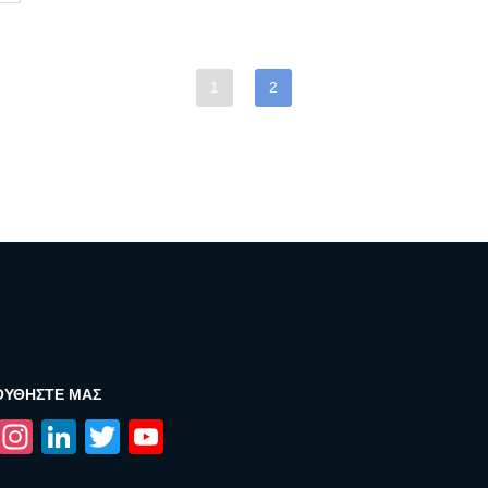
1
2
ΟΥΘΉΣΤΕ ΜΑΣ
Facebook
Instagram
LinkedIn
Twitter
YouTube