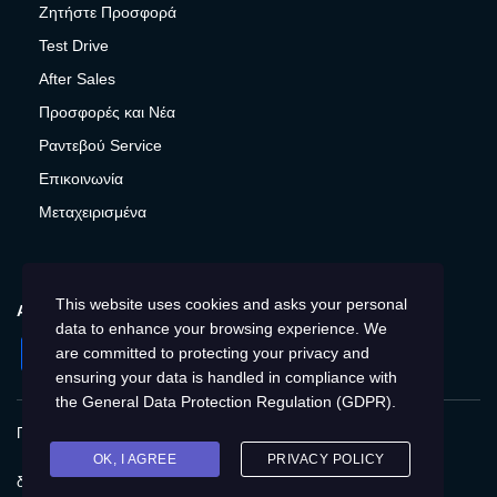
Ζητήστε Προσφορά
Test Drive
After Sales
Προσφορές και Νέα
Ραντεβού Service
Επικοινωνία
Μεταχειρισμένα
This website uses cookies and asks your personal
ΑΚΟΛΟΥΘΉΣΤΕ ΜΑΣ
data to enhance your browsing experience. We
Facebook
Instagram
LinkedIn
Twitter
YouTube
are committed to protecting your privacy and
ensuring your data is handled in compliance with
the
General Data Protection Regulation (GDPR)
.
Πολιτική Απορρήτου
Προστασία προσωπικών δεδομένων
Cookies
Δικαιώματα του Υποκειμένου των
OK, I AGREE
PRIVACY POLICY
δεδομένων
Προσβασιμότητα