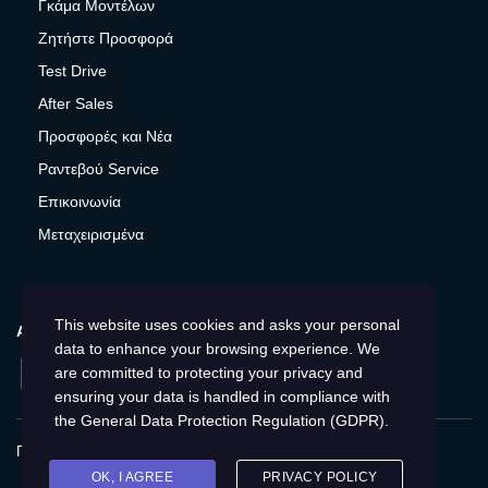
Γκάμα Μοντέλων
Ζητήστε Προσφορά
Test Drive
After Sales
Προσφορές και Νέα
Ραντεβού Service
Επικοινωνία
Μεταχειρισμένα
This website uses cookies and asks your personal
ΑΚΟΛΟΥΘΉΣΤΕ ΜΑΣ
data to enhance your browsing experience. We
Facebook
Instagram
LinkedIn
Twitter
YouTube
are committed to protecting your privacy and
ensuring your data is handled in compliance with
the
General Data Protection Regulation (GDPR)
.
Πολιτική Απορρήτου
Προστασία προσωπικών δεδομένων
Cookies
Δικαιώματα του Υποκειμένου των
OK, I AGREE
PRIVACY POLICY