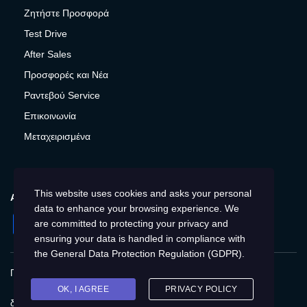
Ζητήστε Προσφορά
Test Drive
After Sales
Προσφορές και Νέα
Ραντεβού Service
Επικοινωνία
Μεταχειρισμένα
This website uses cookies and asks your personal
ΑΚΟΛΟΥΘΉΣΤΕ ΜΑΣ
data to enhance your browsing experience. We
Facebook
Instagram
LinkedIn
Twitter
YouTube
are committed to protecting your privacy and
ensuring your data is handled in compliance with
the
General Data Protection Regulation (GDPR)
.
Πολιτική Απορρήτου
Προστασία προσωπικών δεδομένων
Cookies
Δικαιώματα του Υποκειμένου των
OK, I AGREE
PRIVACY POLICY
δεδομένων
Προσβασιμότητα